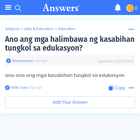
0
Subjects
>
Jobs & Education
>
Education
Ano ang mga halimbawa ng kasabihan
tungkol sa edukasyon?
Anonymous
∙
14
y
ago
Updated:
10/10/2023
anu-ano ang mga kasabihan tungkol sa edukasyon
Wiki User
∙
14
y
ago
Copy
Add Your Answer