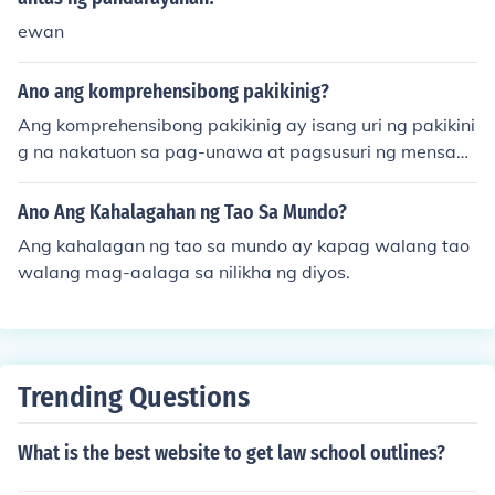
ng impormasyon.
ewan
Ano ang komprehensibong pakikinig?
Ang komprehensibong pakikinig ay isang uri ng pakikini
g na nakatuon sa pag-unawa at pagsusuri ng mensahe
ng tagapagsalita. Kabilang dito ang aktibong pagkuha
ng impormasyon, pag-unawa sa konteksto, at pagtuko
Ano Ang Kahalagahan ng Tao Sa Mundo?
y sa mga pangunahing ideya. Sa prosesong ito, mahala
Ang kahalagan ng tao sa mundo ay kapag walang tao
ga ang atensyon at konsentrasyon upang mas malinaw
walang mag-aalaga sa nilikha ng diyos.
na maunawaan ang nilalaman at layunin ng komunikas
yon. Ang komprehensibong pakikinig ay madalas na gi
nagamit sa mga sitwasyon tulad ng mga talakayan, se
minar, at klase.
Trending Questions
What is the best website to get law school outlines?