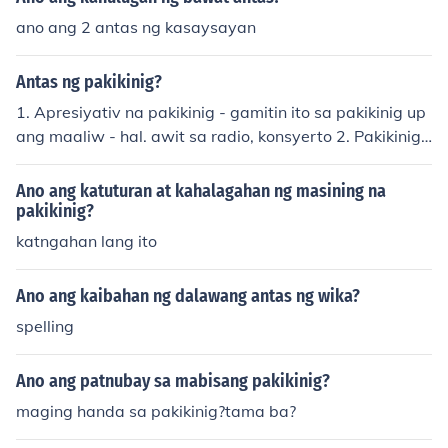
ano ang 2 antas ng kasaysayan
Antas ng pakikinig?
1. Apresiyativ na pakikinig - gamitin ito sa pakikinig up
ang maaliw - hal. awit sa radio, konsyerto 2. Pakikinig
na diskriminatori - kritikal na pakikinig - ginagamit ito p
ara sa organisasyon at analisis ng mga datos na napak
Ano ang katuturan at kahalagahan ng masining na
inggan - inuunawa at inaalala ng tagapakinig ang mga
pakikinig?
impormasyon kanyang napakinggan 3. Mapanuring pa
katngahan lang ito
kikinig - selektiv na pakikinig - mahalaga rito ang konse
ntrasyon - bukod sa pag-unawa, ang tagapakinig ay b
Ano ang kaibahan ng dalawang antas ng wika?
umubuo ng mga konsepto at gumagawa ng mga pagp
spelling
apasya ng valyu sa antas na ito 4. Implayd na pakikini
g - tinutuklas ang mga mensaheng nakatago sa likod n
g mga salitang naririnig - ang hindi sinasabi ng tuwiran
Ano ang patnubay sa mabisang pakikinig?
ay inaalam ng tagapakinig sa level na ito 5. Internal na
maging handa sa pakikinig?tama ba?
pakikinig - pakikinig sa sarili - pinagtutuunan ang priba