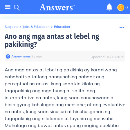
0
Subjects
>
Jobs & Education
>
Education
Ano ang mga antas at lebel ng
pakikinig?
Anonymous
∙
9
y
ago
Updated:
10/12/2025
Ang mga antas at lebel ng pakikinig ay karaniwang
nahahati sa tatlong pangunahing bahagi: ang
perceptual na antas, kung saan kinikilala ng
tagapakinig ang mga tunog at salita; ang
interpretative na antas, kung saan nauunawaan at
binibigyang kahulugan ang mensahe; at ang evaluative
na antas, kung saan sinusuri at hinuhusgahan ng
tagapakinig ang nilalaman at layunin ng mensahe.
Mahalaga ang bawat antas upang maging epektibo