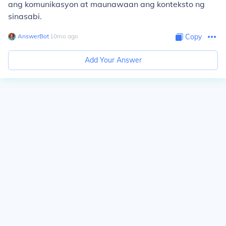
ang komunikasyon at maunawaan ang konteksto ng
sinasabi.
AnswerBot
∙
10
mo
ago
Copy
Add Your Answer