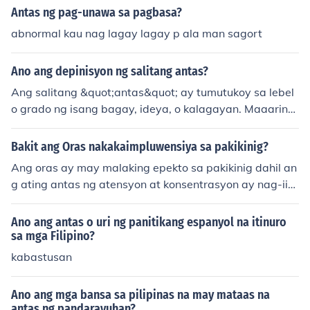
dong kaisipan ng isang indibidwal na pilit niyang inuun
Antas ng pag-unawa sa pagbasa?
awa at sinusuri
abnormal kau nag lagay lagay p ala man sagort
Ano ang depinisyon ng salitang antas?
Ang salitang &quot;antas&quot; ay tumutukoy sa lebel
o grado ng isang bagay, ideya, o kalagayan. Maaaring
ito ay ginagamit sa konteksto ng edukasyon, sosyal na
estado, o iba pang aspekto ng buhay. Sa mas malawak
Bakit ang Oras nakakaimpluwensiya sa pakikinig?
na pananaw, ang antas ay nagsasaad ng pagkakaiba
Ang oras ay may malaking epekto sa pakikinig dahil an
o pagkakatulad sa pagitan ng mga bagay o sitwasyon.
g ating antas ng atensyon at konsentrasyon ay nag-iib
Halimbawa, ang antas ng kaalaman ng isang tao ay m
a-iba sa iba't ibang oras ng araw. Sa umaga, mas sari
aaaring masukat sa pamamagitan ng kanyang mga na
wa ang isip ng karamihan, kaya mas epektibo ang paki
Ano ang antas o uri ng panitikang espanyol na itinuro
tapos na kurso o pagsasanay.
kinig. Sa hapon o gabi, maaaring makaramdam ng pag
sa mga Filipino?
od o pagka-bored, na nagiging hadlang sa aktibong pa
kabastusan
kikinig. Bukod dito, ang oras ng pakikinig ay maaari rin
g makaapekto sa konteksto at mood ng isang tao, na n
Ano ang mga bansa sa pilipinas na may mataas na
ag-iimpluwensya sa kanilang kakayahang tumanggap
antas ng pandarayuhan?