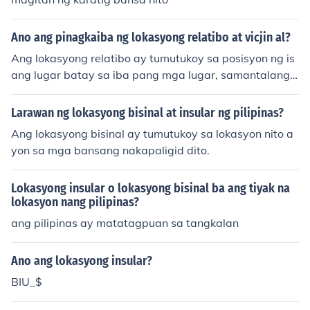
Ano ang pinagkaiba ng lokasyong relatibo at vicjin al?
Ang lokasyong relatibo ay tumutukoy sa posisyon ng is
ang lugar batay sa iba pang mga lugar, samantalang
ang lokasyong bisinal ay nakatuon sa mga tiyak na kat
angian ng isang lugar na nakapaligid dito. Halimbawa,
Larawan ng lokasyong bisinal at insular ng pilipinas?
ang isang lungsod ay maaaring ilarawan bilang nasa h
Ang lokasyong bisinal ay tumutukoy sa lokasyon nito a
ilaga ng isang ilog (lokasyong relatibo) at malapit sa m
yon sa mga bansang nakapaligid dito.
ga bundok (lokasyong bisinal). Sa madaling salita, ang l
okasyong relatibo ay mas pangkalahatan, habang ang
Lokasyong insular o lokasyong bisinal ba ang tiyak na
lokasyong bisinal ay nakatuon sa mga partikular na kat
lokasyon nang pilipinas?
angian ng kalikasan o kapaligiran.
ang pilipinas ay matatagpuan sa tangkalan
Ano ang lokasyong insular?
BIU_$