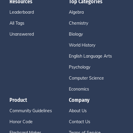
Resources
Top Categories
Leaderboard
Algebra
All Tags
Chemistry
Unanswered
Biology
World History
English Language Arts
Psychology
Computer Science
Economics
Product
Company
Community Guidelines
About Us
Honor Code
Contact Us
Flashcard Maker
Terms of Service