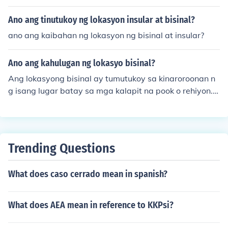
Ano ang tinutukoy ng lokasyon insular at bisinal?
ano ang kaibahan ng lokasyon ng bisinal at insular?
Ano ang kahulugan ng lokasyo bisinal?
Ang lokasyong bisinal ay tumutukoy sa kinaroroonan n
g isang lugar batay sa mga kalapit na pook o rehiyon. It
o ay nagbibigay-diin sa relasyon ng isang lokasyon sa i
ba pang mga lokasyon, kadalasang ginagamit upang il
arawan ang mga katangian ng isang lugar na nakabat
ay sa mga nakapaligid na elemento. Halimbawa, ang i
Trending Questions
sang bayan na nasa tabi ng isang ilog o malapit sa isa
ng malaking lungsod ay may partikular na bisinal na lo
What does caso cerrado mean in spanish?
kasyon. Sa ganitong konteksto, mahalaga ang lokasyon
g bisinal sa pag-unawa sa mga aspeto ng ekonomiya,
kultura, at transportasyon ng isang lugar.
What does AEA mean in reference to KKPsi?