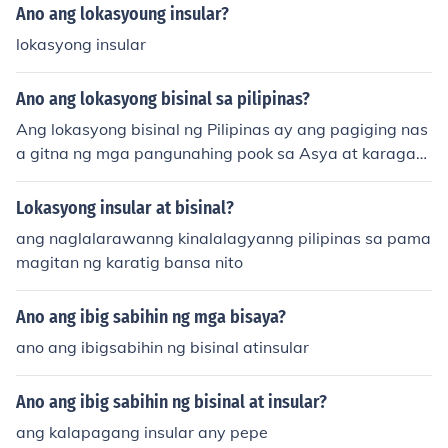
Ano ang lokasyoung insular?
lokasyong insular
Ano ang lokasyong bisinal sa pilipinas?
Ang lokasyong bisinal ng Pilipinas ay ang pagiging nas
a gitna ng mga pangunahing pook sa Asya at karagata
ng Pasipiko. Ito ay nakapuwesto sa kanlurang bahagi n
g karagatang Pasipiko, sa hilaga ng Indonesia at sa sil
Lokasyong insular at bisinal?
angan ng Vietnam. Ang estratehikong lokasyong ito ay
ang naglalarawanng kinalalagyanng pilipinas sa pama
nagbibigay-daan sa Pilipinas na maging mahalagang
magitan ng karatig bansa nito
daungan sa kalakalan at komunikasyon sa rehiyon. Buk
od dito, ang lokasyong ito ay nag-aambag din sa pagk
Ano ang ibig sabihin ng mga bisaya?
akaiba-iba ng kultura at impluwensya mula sa mga kal
apit na bansa.
ano ang ibigsabihin ng bisinal atinsular
Ano ang ibig sabihin ng bisinal at insular?
ang kalapagang insular any pepe