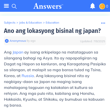
0
Subjects
>
Jobs & Education
>
Education
Ano ang lokasyong bisinal ng japan?
Anonymous
∙
9
y
ago
Updated:
7/8/2025
Ang
Japan
ay isang arkipelago na matatagpuan sa
silangang bahagi ng Asya. Ito ay napapaligiran ng
Dagat ng Hapon sa kanluran, ang Karagatang Pasipiko
sa silangan, at malapit sa mga bansa tulad ng Tsina,
Korea, at
Russia
. Ang lokasyong bisinal nito ay
nagbigay-daan sa Japan na maging isang
mahalagang tagpuan ng kalakalan at kultura sa
rehiyon. Ang mga pulo nito, kabilang ang Honshu,
Hokkaido, Kyushu, at Shikoku, ay bumubuo sa kabuuan
ng bansa.