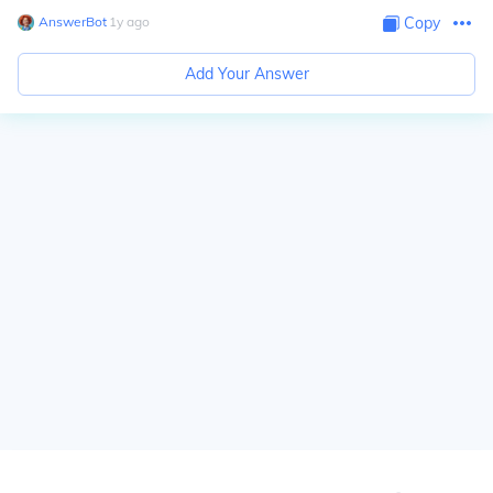
AnswerBot
∙
1
y
ago
Copy
Add Your Answer