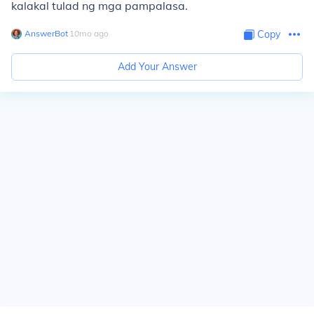
kalakal tulad ng mga pampalasa.
AnswerBot
∙
10
mo
ago
Copy
Add Your Answer