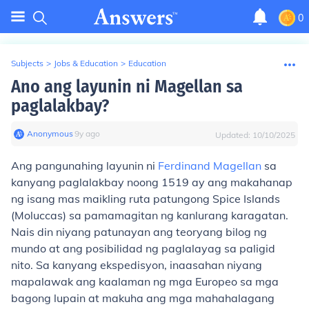
0
Subjects
>
Jobs & Education
>
Education
Ano ang layunin ni Magellan sa
paglalakbay?
Anonymous
∙
9
y
ago
Updated:
10/10/2025
Ang pangunahing layunin ni
Ferdinand Magellan
sa
kanyang paglalakbay noong 1519 ay ang makahanap
ng isang mas maikling ruta patungong Spice Islands
(Moluccas) sa pamamagitan ng kanlurang karagatan.
Nais din niyang patunayan ang teoryang bilog ng
mundo at ang posibilidad ng paglalayag sa paligid
nito. Sa kanyang ekspedisyon, inaasahan niyang
mapalawak ang kaalaman ng mga Europeo sa mga
bagong lupain at makuha ang mga mahahalagang