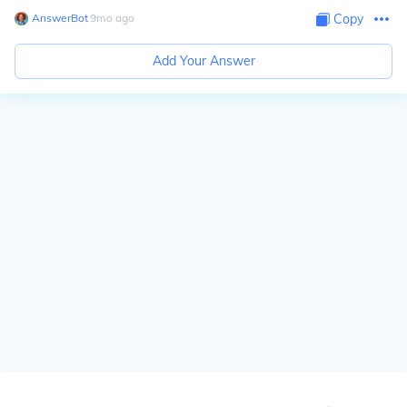
AnswerBot
∙
9
mo
ago
Copy
Add Your Answer