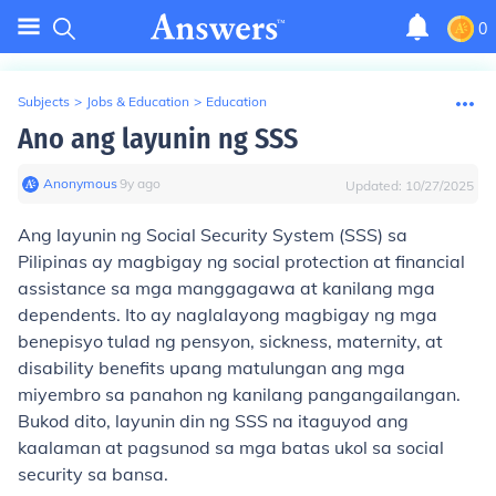
0
Subjects
>
Jobs & Education
>
Education
Ano ang layunin ng SSS
Anonymous
∙
9
y
ago
Updated:
10/27/2025
Ang layunin ng Social Security System (SSS) sa
Pilipinas ay magbigay ng social protection at financial
assistance sa mga manggagawa at kanilang mga
dependents. Ito ay naglalayong magbigay ng mga
benepisyo tulad ng pensyon, sickness, maternity, at
disability benefits upang matulungan ang mga
miyembro sa panahon ng kanilang pangangailangan.
Bukod dito, layunin din ng SSS na itaguyod ang
kaalaman at pagsunod sa mga batas ukol sa social
security sa bansa.