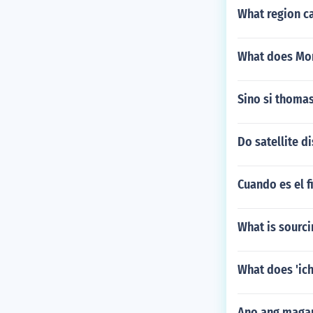
What region ca
What does Mo
Sino si thoma
Do satellite d
Cuando es el f
What is sourc
What does 'ich
Ano ang magan