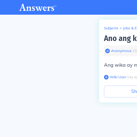
Subjects
>
Jobs & 
Ano ang k
Anonymous
∙
13
Ang wika ay 
Wiki User
∙
14
y
a
Sh