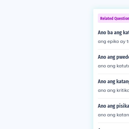
Related Questio
Ano ba ang ka
ang epiko ay t
Ano ang pwede
ano ang katut
Ano ang katan
ano ang kritika
Ano ang pisika
ano ang katan