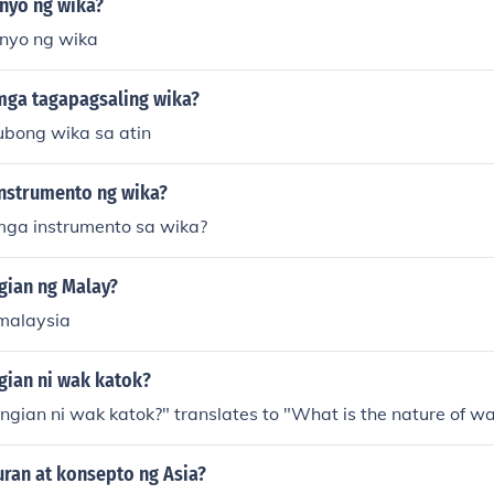
nyo ng wika?
nyo ng wika
mga tagapagsaling wika?
ubong wika sa atin
nstrumento ng wika?
ga instrumento sa wika?
gian ng Malay?
malaysia
gian ni wak katok?
gian ni wak katok?" translates to "What is the nature of w
uran at konsepto ng Asia?