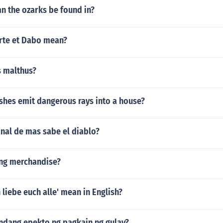
n the ozarks be found in?
rte et Dabo mean?
s malthus?
ishes emit dangerous rays into a house?
inal de mas sabe el diablo?
ing merchandise?
 liebe euch alle' mean in English?
dang epekto ng pagkain ng gulay?