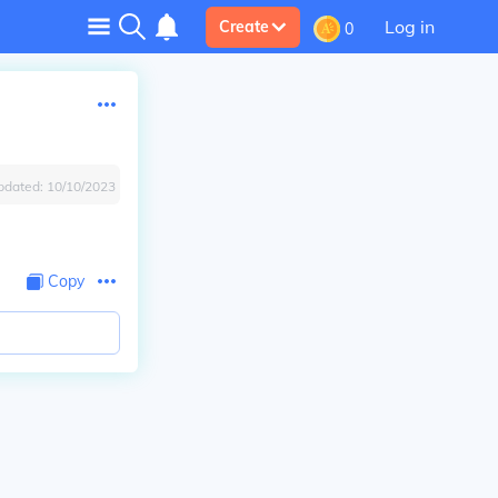
Log in
Create
0
pdated:
10/10/2023
Copy