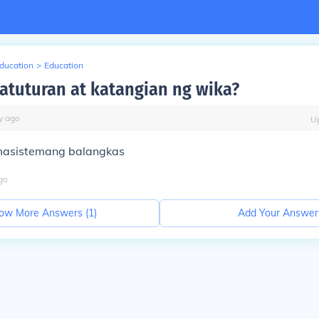
Education
>
Education
atuturan at katangian ng wika?
y
ago
U
masistemang balangkas
go
ow More Answers (
1
)
Add Your Answer