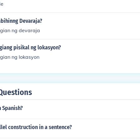
ie
abihinng Devaraja?
gian ng devaraja
giang pisikal ng lokasyon?
gian ng lokasyon
Questions
n Spanish?
llel construction in a sentence?