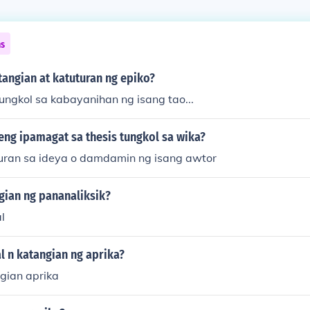
ns
tangian at katuturan ng epiko?
ungkol sa kabayanihan ng isang tao...
ng ipamagat sa thesis tungkol sa wika?
uran sa ideya o damdamin ng isang awtor
gian ng pananaliksik?
l
l n katangian ng aprika?
gian aprika