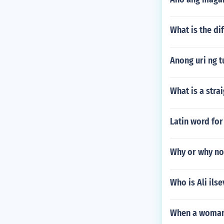
What is the di
Anong uri ng 
What is a strai
Latin word fo
Why or why no
Who is Ali ils
When a woman 