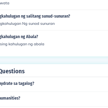
awata
gkahulugan ng salitang sunud-sunuran?
ngkahulugan Ng sunod sunuran
gkahulugan ng Abala?
sing kahulugan ng abala
Questions
hydrate sa tagalog?
humanities?