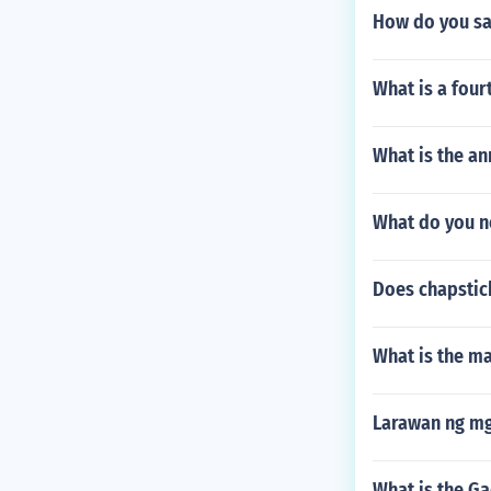
How do you say
What is a four
What is the an
What do you ne
Does chapstic
What is the m
Larawan ng mg
What is the Ga