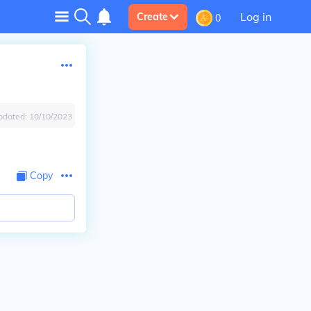
Log in
Create
0
pdated:
10/10/2023
Copy