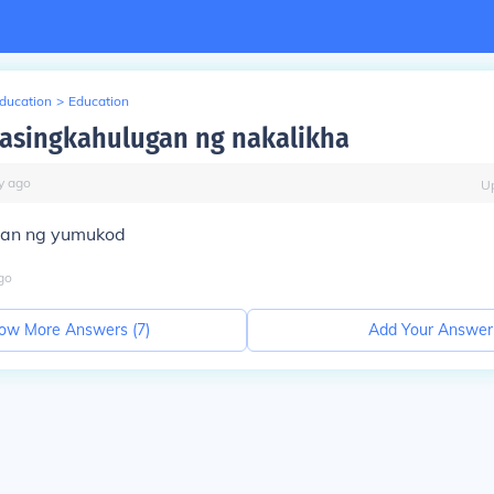
Education
>
Education
asingkahulugan ng nakalikha
y
ago
U
gan ng yumukod
go
ow More Answers (
7
)
Add Your Answer