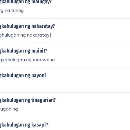
gkahulugan ng maingay?
g na tunog
gkahulugan ng nakaratay?
ghulugan ng nakaratay]
gkahulugan ng mainit?
ngkahulugan ng mariwasa
gkahulugan ng nayon?
gkahulugan ng tinagurian?
lugan ng
gkahulugan ng kasapi?