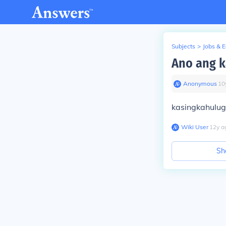
Subjects
>
Jobs & 
Ano ang k
Anonymous
∙
10
kasingkahulu
Wiki User
∙
12
y
a
Sh