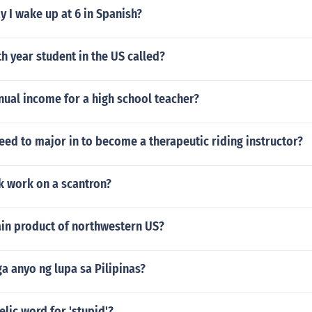
 I wake up at 6 in Spanish?
th year student in the US called?
nual income for a high school teacher?
ed to major in to become a therapeutic riding instructor?
k work on a scantron?
ain product of northwestern US?
a anyo ng lupa sa Pilipinas?
elic word for 'stupid'?