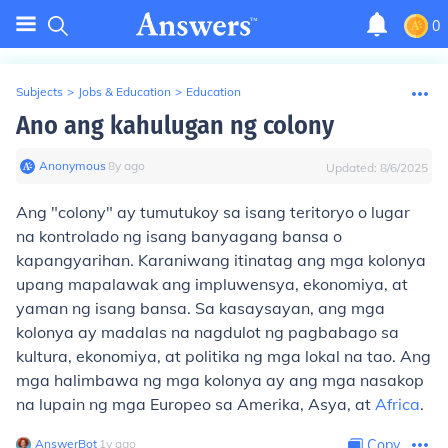
0
Subjects
>
Jobs & Education
>
Education
Ano ang kahulugan ng colony
Anonymous
∙
8
y
ago
Updated:
8/6/2025
Ang "colony" ay tumutukoy sa isang teritoryo o lugar
na kontrolado ng isang banyagang bansa o
kapangyarihan. Karaniwang itinatag ang mga kolonya
upang mapalawak ang impluwensya, ekonomiya, at
yaman ng isang bansa. Sa kasaysayan, ang mga
kolonya ay madalas na nagdulot ng pagbabago sa
kultura, ekonomiya, at politika ng mga lokal na tao. Ang
mga halimbawa ng mga kolonya ay ang mga nasakop
na lupain ng mga Europeo sa Amerika, Asya, at
Africa
.
AnswerBot
∙
1
y
ago
Copy