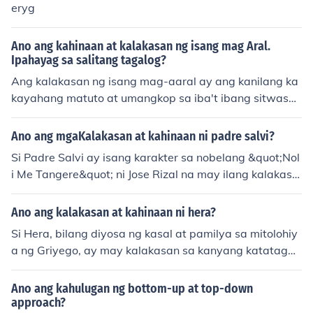
eryg
Ano ang kahinaan at kalakasan ng isang mag Aral.
Ipahayag sa salitang tagalog?
Ang kalakasan ng isang mag-aaral ay ang kanilang ka
kayahang matuto at umangkop sa iba't ibang sitwasyo
n, pati na rin ang kanilang determinasyon at pagnanais
na magtagumpay. Sa kabilang banda, ang kahinaan a
Ano ang mgaKalakasan at kahinaan ni padre salvi?
y maaaring ang kakulangan sa oras, stress mula sa mg
Si Padre Salvi ay isang karakter sa nobelang &quot;Nol
a asignatura, o ang kawalan ng sapat na suporta mula
i Me Tangere&quot; ni Jose Rizal na may ilang kalakasa
sa pamilya o kaibigan. Mahalaga na matutunan ng mg
n at kahinaan. Ang kanyang kalakasan ay ang kanyang
a mag-aaral kung paano i-maximize ang kanilang kala
mataas na katayuan bilang isang pari, na nagbibigay s
Ano ang kalakasan at kahinaan ni hera?
kasan at tugunan ang kanilang kahinaan upang magin
a kanya ng kapangyarihan at impluwensya sa lipunan.
g matagumpay sa kanilang pag-aaral.
Si Hera, bilang diyosa ng kasal at pamilya sa mitolohiy
Sa kabilang banda, ang kanyang kahinaan ay ang kan
a ng Griyego, ay may kalakasan sa kanyang katatagan
yang pagkakaroon ng mga makasariling layunin at hin
at pagiging mapagbigay sa mga babae, lalo na sa mg
di matuwid na pag-uugali, na nagiging sanhi ng kanya
a may-asawa. Gayunpaman, ang kanyang kahinaan a
Ano ang kahulugan ng bottom-up at top-down
ng pagkamangmang at pagnanasa sa kapangyarihan,
y ang kanyang matinding pagkamanghimagsik at pag
approach?
na nagdadala sa kanya sa mga hindi makatarungang