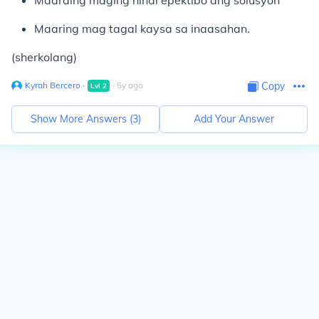
Maaraing maging hindi epektibo ang solusyon
Maaring mag tagal kaysa sa inaasahan.
(sherkolang)
Kyrah Bercero
∙
∙
5
y
ago
Copy
Lvl
2
Show More Answers (
3
)
Add Your Answer