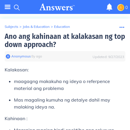
0
Subjects
>
Jobs & Education
>
Education
Ano ang kahinaan at kalakasan ng top
down approach?
Anonymous
∙
8
y
ago
Updated:
9/27/2023
Kalakasan:
maagagng makakuha ng ideya o referpence
material ang problema
Mas magaling kumuha ng detalye dahil may
malaking ideya na.
Kahinaan :