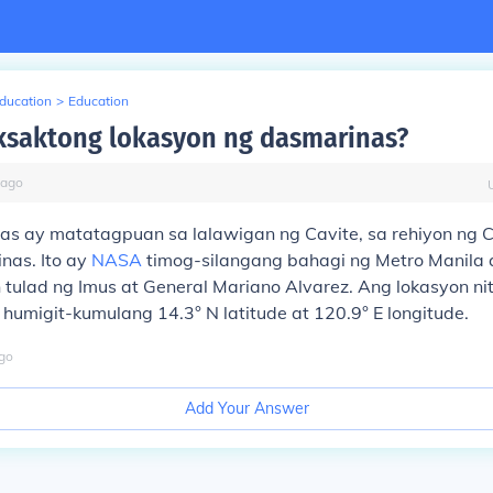
Education
>
Education
ksaktong lokasyon ng dasmarinas?
ago
as ay matatagpuan sa lalawigan ng Cavite, sa rehiyon 
inas. Ito ay
NASA
timog-silangang bahagi ng Metro Manila
tulad ng Imus at General Mariano Alvarez. Ang lokasyon n
humigit-kumulang 14.3° N latitude at 120.9° E longitude.
go
Add Your Answer