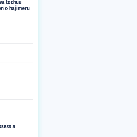
wa tochuu
n o hajimeru
ssess a