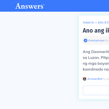
Subjects
>
Jobs & 
Ano ang i
Anonymous
∙
9
y
Ang Dasmariñ
sa Luzon, Pilip
ng mga bayan 
koordinado na 
AnswerBot
∙
1
y
a