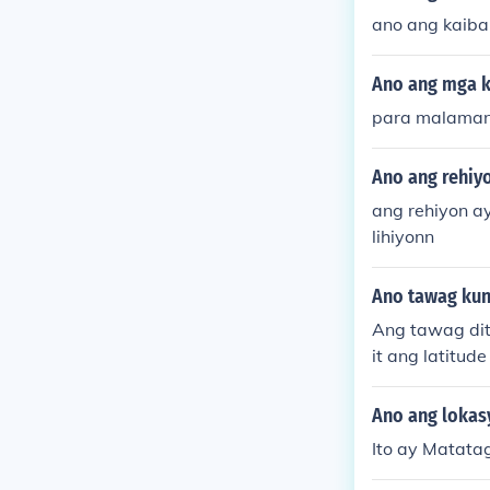
ano ang kaibah
Ano ang mga k
para malaman 
Ano ang rehiy
ang rehiyon a
lihiyonn
Ano tawag kun
Ang tawag dit
it ang latitude
Ano ang lokas
Ito ay Matata