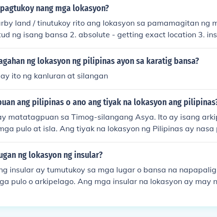
 pagtukoy nang mga lokasyon?
earby land / tinutukoy rito ang lokasyon sa pamamagitan ng m
itud ng isang bansa 2. absolute - getting exact location 3. in
agahan ng lokasyon ng pilipinas ayon sa karatig bansa?
lay ito ng kanluran at silangan
an ang pilipinas o ano ang tiyak na lokasyon ang pilipinas
 ay matatagpuan sa Timog-silangang Asya. Ito ay isang arki
ga pulo at isla. Ang tiyak na lokasyon ng Pilipinas ay nasa
gang Longhitud at 11.9283° Hilagang Latitud.
ugan ng lokasyon ng insular?
ng insular ay tumutukoy sa mga lugar o bansa na napapaligi
a pulo o arkipelago. Ang mga insular na lokasyon ay may 
-iimpluwensya sa kanilang klima, ekolohiya, at kultura. Ka
okasyon ay may limitadong lupaing pang-agrikultura at ma
 at turismo bilang pangunahing pinagkukunang yaman.