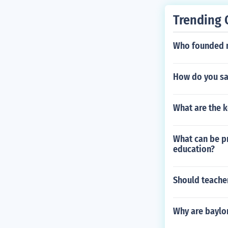
Trending 
Who founded m
How do you say
What are the k
What can be pr
education?
Should teacher
Why are baylor