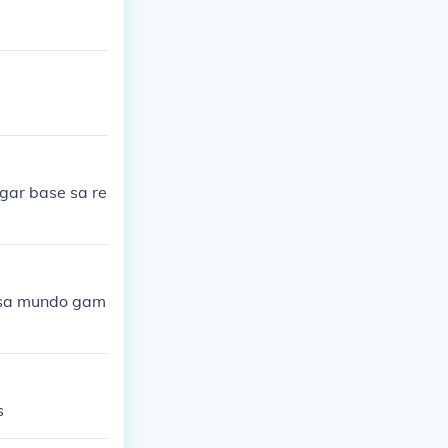
gar base sa re
n sa mundo gam
s