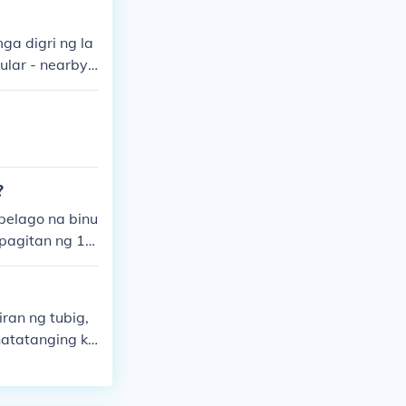
ga digri ng la
sular - nearby
?
pelago na binu
 pagitan ng 11
ran ng tubig,
natatanging ka
raniwan, ang m
aaring umasa s