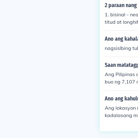
2 paraan nang
1. bisinal - n
titud at longh
water
Ano ang kahal
nagsislbing tu
Saan matatagpu
Ang Pilipinas
buo ng 7,107 m
6.8929° Silan
Ano ang kahul
Ang lokasyon 
kadalasang mg
tangian na nag
ga ganitong l
a pangingisda