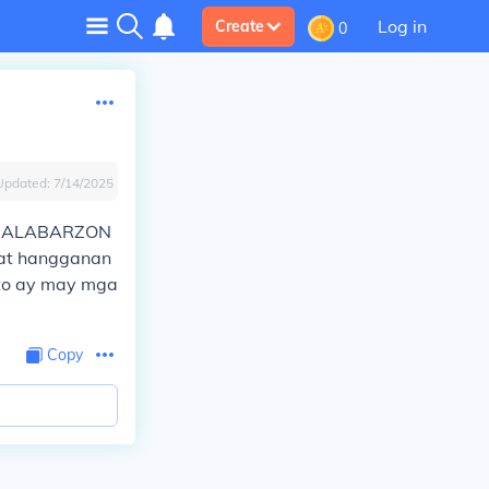
Log in
Create
0
Updated:
7/14/2025
ng CALABARZON
 at hangganan
ito ay may mga
Copy