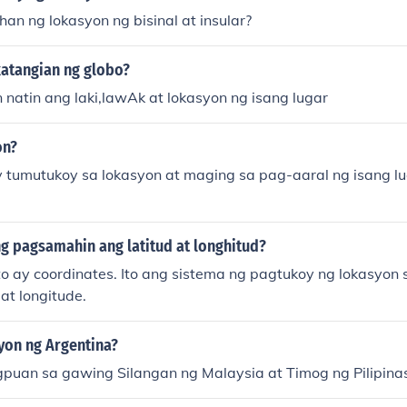
an ng lokasyon ng bisinal at insular?
atangian ng globo?
natin ang laki,lawAk at lokasyon ng isang lugar
on?
y tumutukoy sa lokasyon at maging sa pag-aaral ng isang lu
g pagsamahin ang latitud at longhitud?
o ay coordinates. Ito ang sistema ng pagtukoy ng lokasyo
 at longitude.
yon ng Argentina?
gpuan sa gawing Silangan ng Malaysia at Timog ng Pilipina