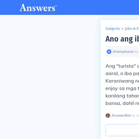
Subjects
>
Jobs & 
Ano ang ib
Anonymous
∙
9
y
Ang "turista" 
aaral, o iba 
Karaniwang na
enjoy sa mga 
kanilang taha
bansa, dahil n
AnswerBot
∙
1
y
a