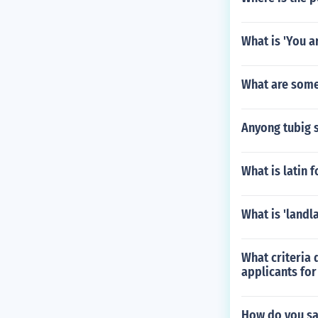
What is 'You a
What are some 
Anyong tubig 
What is latin f
What is 'landl
What criteria
applicants fo
How do you say