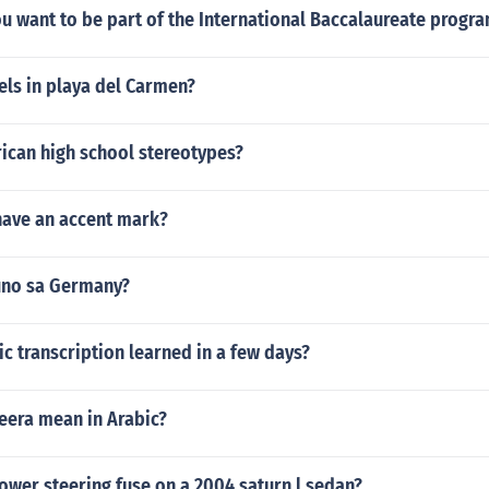
u want to be part of the International Baccalaureate progr
ls in playa del Carmen?
ican high school stereotypes?
ave an accent mark?
uno sa Germany?
c transcription learned in a few days?
era mean in Arabic?
ower steering fuse on a 2004 saturn l sedan?