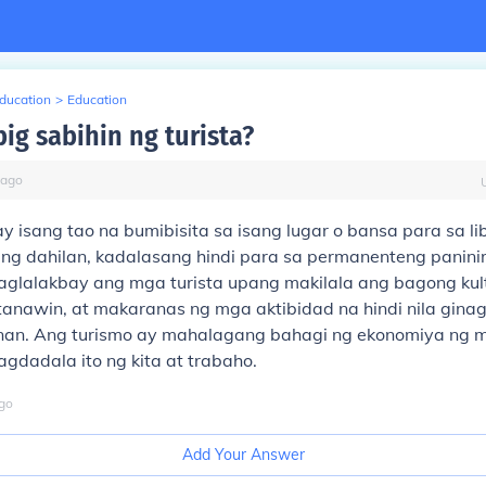
Education
>
Education
ig sabihin ng turista?
ago
ay isang tao na bumibisita sa isang lugar o bansa para sa l
pang dahilan, kadalasang hindi para sa permanenteng panini
glalakbay ang mga turista upang makilala ang bagong kul
tanawin, at makaranas ng mga aktibidad na hindi nila gin
nan. Ang turismo ay mahalagang bahagi ng ekonomiya ng 
agdadala ito ng kita at trabaho.
go
Add Your Answer