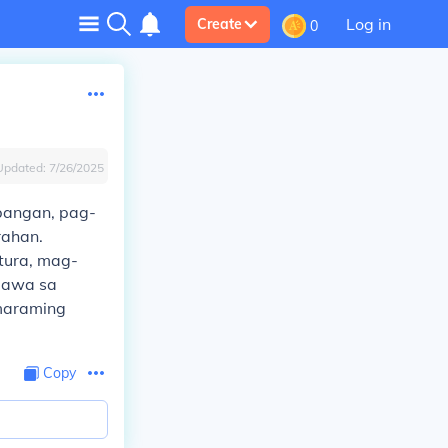
Log in
Create
0
Updated:
7/26/2025
ibangan, pag-
rahan.
tura, mag-
agawa sa
maraming
Copy