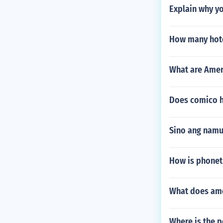
Explain why yo
How many hote
What are Amer
Does comico h
Sino ang nam
How is phoneti
What does ame
Where is the p