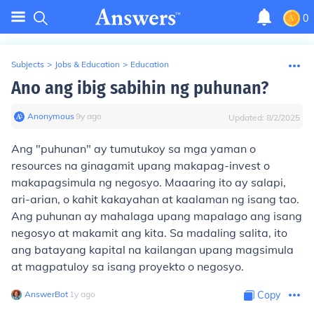
0
Subjects
>
Jobs & Education
>
Education
Ano ang ibig sabihin ng puhunan?
Anonymous
∙
9
y
ago
Updated:
8/2/2025
Ang "puhunan" ay tumutukoy sa mga yaman o
resources na ginagamit upang makapag-invest o
makapagsimula ng negosyo. Maaaring ito ay salapi,
ari-arian, o kahit kakayahan at kaalaman ng isang tao.
Ang puhunan ay mahalaga upang mapalago ang isang
negosyo at makamit ang kita. Sa madaling salita, ito
ang batayang kapital na kailangan upang magsimula
at magpatuloy sa isang proyekto o negosyo.
AnswerBot
∙
1
y
ago
Copy