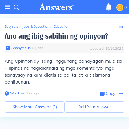
0
Subjects
>
Jobs & Education
>
Education
Ano ang ibig sabihin ng opinyon?
Anonymous
∙
12
y
ago
Updated:
10/10/2023
Ang OpinYon ay isang lingguhang pahayagan mula sa
Pilipinas na naglalathala ng mga komentaryo, mga
sanaysay na kumikilatis sa balita, at kritisismong
panlipunan.
Wiki User
∙
12
y
ago
Copy
Show More Answers (
1
)
Add Your Answer