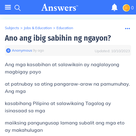
0
Subjects
>
Jobs & Education
>
Education
Ano ang ibig sabihin ng ngayon?
Anonymous
∙
9
y
ago
Updated:
10/10/2023
Ang mga kasabihan at salawikain ay naglalayong
magbigay payo
at patnubay sa ating pangaraw-araw na pamumuhay.
Ang mga
kasabihang Pilipino at salawikaing Tagalog ay
isinasaad sa mga
maiiksing pangungusap lamang subalit ang mga eto
ay makahulugan