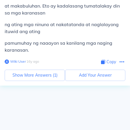
at makabuluhan. Eto ay kadalasang tumatalakay din
sa mga karanasan
ng ating mga ninuno at nakatatanda at naglalayong
ituwid ang ating
pamumuhay ng naaayon sa kanilang mga naging
karanasan.
Wiki User
∙
16
y
ago
Copy
Show More Answers (
1
)
Add Your Answer