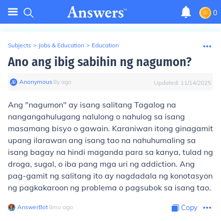
0
Subjects
>
Jobs & Education
>
Education
Ano ang ibig sabihin ng nagumon?
Anonymous
∙
8
y
ago
Updated:
11/14/2025
Ang "nagumon" ay isang salitang Tagalog na
nangangahulugang nalulong o nahulog sa isang
masamang bisyo o gawain. Karaniwan itong ginagamit
upang ilarawan ang isang tao na nahuhumaling sa
isang bagay na hindi maganda para sa kanya, tulad ng
droga, sugal, o iba pang mga uri ng addiction. Ang
pag-gamit ng salitang ito ay nagdadala ng konotasyon
ng pagkakaroon ng problema o pagsubok sa isang tao.
AnswerBot
∙
8
mo
ago
Copy