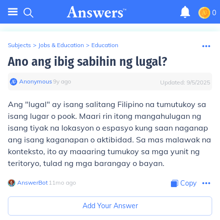
0
Subjects
>
Jobs & Education
>
Education
Ano ang ibig sabihin ng lugal?
Anonymous
∙
9
y
ago
Updated:
9/5/2025
Ang "lugal" ay isang salitang Filipino na tumutukoy sa
isang lugar o pook. Maari rin itong mangahulugan ng
isang tiyak na lokasyon o espasyo kung saan naganap
ang isang kaganapan o aktibidad. Sa mas malawak na
konteksto, ito ay maaaring tumukoy sa mga yunit ng
teritoryo, tulad ng mga barangay o bayan.
AnswerBot
∙
11
mo
ago
Copy
Add Your Answer