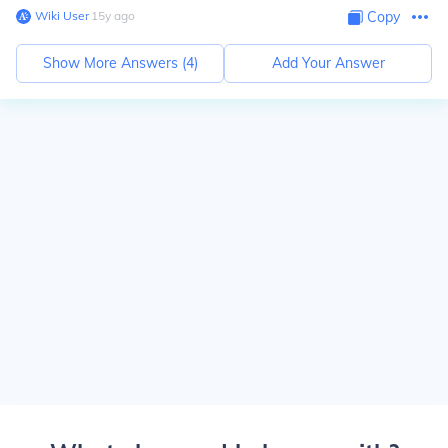
Wiki User
∙
15
y
ago
Copy
Show More Answers (
4
)
Add Your Answer