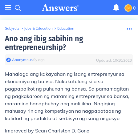
0
Subjects
>
Jobs & Education
>
Education
Ano ang ibig sabihin ng
entrepreneurship?
Anonymous
∙
9
y
ago
Updated:
10/10/2023
Mahalaga ang kakayahan ng isang entreprenyur sa
ekonomiya ng bansa. Nakakatulong sila sa
pagpapaikot ng puhunan ng bansa. Sa pamamagitan
ng pagkakaroon ng maraming entreprenyur sa bansa,
maraming hanapbuhay ang malilikha. Nagiging
mahusay rin ang kompetisyon na nagpapataas ng
kalidad ng produkto at serbisyo ng isang negosyo
Improved by Sean Charlston D. Gono