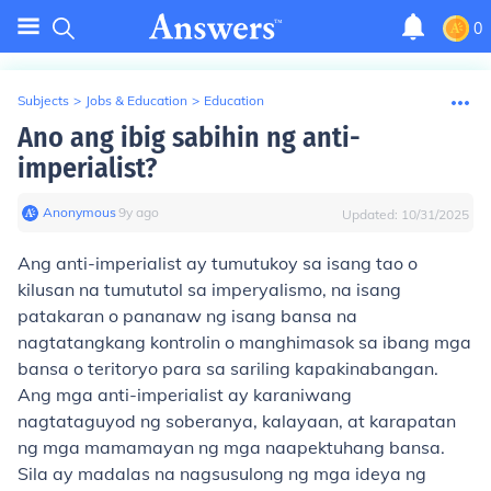
0
Subjects
>
Jobs & Education
>
Education
Ano ang ibig sabihin ng anti-
imperialist?
Anonymous
∙
9
y
ago
Updated:
10/31/2025
Ang anti-imperialist ay tumutukoy sa isang tao o
kilusan na tumututol sa imperyalismo, na isang
patakaran o pananaw ng isang bansa na
nagtatangkang kontrolin o manghimasok sa ibang mga
bansa o teritoryo para sa sariling kapakinabangan.
Ang mga anti-imperialist ay karaniwang
nagtataguyod ng soberanya, kalayaan, at karapatan
ng mga mamamayan ng mga naapektuhang bansa.
Sila ay madalas na nagsusulong ng mga ideya ng