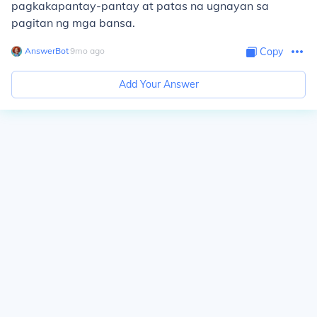
pagkakapantay-pantay at patas na ugnayan sa
pagitan ng mga bansa.
AnswerBot
∙
9
mo
ago
Copy
Add Your Answer