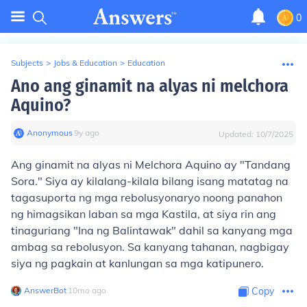
0
Subjects
>
Jobs & Education
>
Education
Ano ang ginamit na alyas ni melchora
Aquino?
Anonymous
∙
9
y
ago
Updated:
10/7/2025
Ang ginamit na alyas ni Melchora Aquino ay "Tandang
Sora." Siya ay kilalang-kilala bilang isang matatag na
tagasuporta ng mga rebolusyonaryo noong panahon
ng himagsikan laban sa mga Kastila, at siya rin ang
tinaguriang "Ina ng Balintawak" dahil sa kanyang mga
ambag sa rebolusyon. Sa kanyang tahanan, nagbigay
siya ng pagkain at kanlungan sa mga katipunero.
AnswerBot
∙
10
mo
ago
Copy