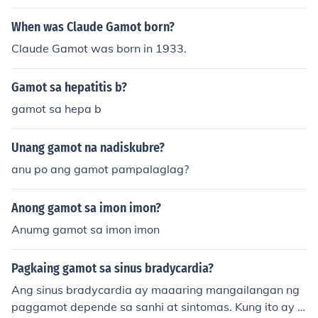
Maaaring kailanganin ng aso ang gamot tulad ng laxat
ives o dietary changes, depende sa kondisyon nito. Sa il
When was Claude Gamot born?
ang kaso, ang dehydration at stress ay maaari ring ma
Claude Gamot was born in 1933.
kaapekto sa pagdumi, kaya't siguraduhing may sapat
na tubig at tamang nutrisyon ang iyong aso. Huwag m
Gamot sa hepatitis b?
agbigay ng anumang gamot nang hindi kumukonsulta s
a eksperto.
gamot sa hepa b
Unang gamot na nadiskubre?
anu po ang gamot pampalaglag?
Anong gamot sa imon imon?
Anumg gamot sa imon imon
Pagkaing gamot sa sinus bradycardia?
Ang sinus bradycardia ay maaaring mangailangan ng
paggamot depende sa sanhi at sintomas. Kung ito ay d