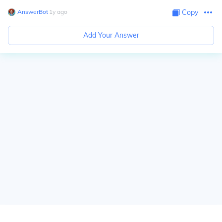
AnswerBot
∙
1
y
ago
Copy
Add Your Answer