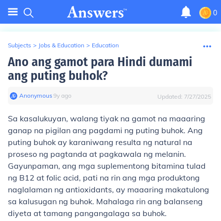
0
Subjects
>
Jobs & Education
>
Education
Ano ang gamot para Hindi dumami
ang puting buhok?
Anonymous
∙
9
y
ago
Updated:
7/27/2025
Sa kasalukuyan, walang tiyak na gamot na maaaring
ganap na pigilan ang pagdami ng puting buhok. Ang
puting buhok ay karaniwang resulta ng natural na
proseso ng pagtanda at pagkawala ng melanin.
Gayunpaman, ang mga suplementong bitamina tulad
ng B12 at folic acid, pati na rin ang mga produktong
naglalaman ng antioxidants, ay maaaring makatulong
sa kalusugan ng buhok. Mahalaga rin ang balanseng
diyeta at tamang pangangalaga sa buhok.