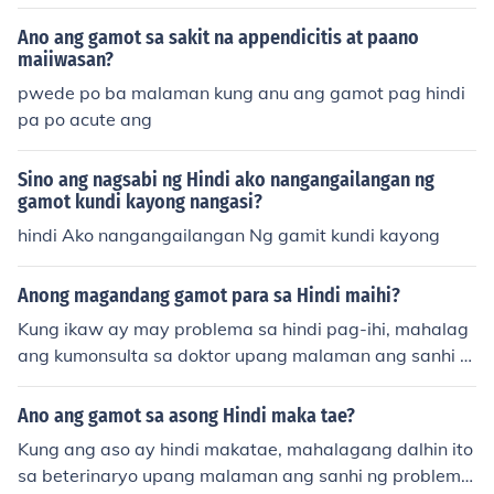
Ano ang gamot sa sakit na appendicitis at paano
maiiwasan?
pwede po ba malaman kung anu ang gamot pag hindi
pa po acute ang
Sino ang nagsabi ng Hindi ako nangangailangan ng
gamot kundi kayong nangasi?
hindi Ako nangangailangan Ng gamit kundi kayong
Anong magandang gamot para sa Hindi maihi?
Kung ikaw ay may problema sa hindi pag-ihi, mahalag
ang kumonsulta sa doktor upang malaman ang sanhi a
t tamang paggamot. Ang mga posibleng gamot ay ma
aaring kabilang ang mga diuretics o gamot na nag-uud
Ano ang gamot sa asong Hindi maka tae?
yok sa pag-ihi, ngunit ito ay depende sa kondisyon. Hu
Kung ang aso ay hindi makatae, mahalagang dalhin ito
wag mag-self-medicate; laging mas mabuting kumons
sa beterinaryo upang malaman ang sanhi ng problema.
ulta sa isang healthcare professional.