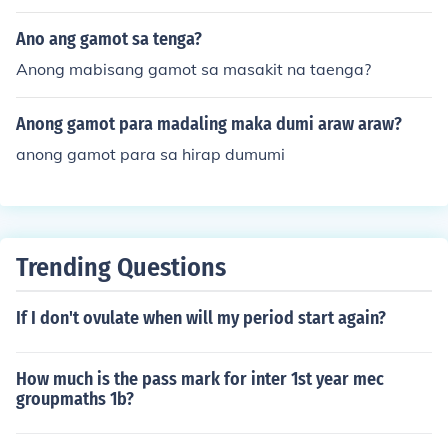
ulot ng mga kondisyon gaya ng hypothyroidism o electr
olyte imbalances, ang tamang gamot para sa mga kon
Ano ang gamot sa tenga?
disyong iyon ang kinakailangan. Sa mga pagkakataong
Anong mabisang gamot sa masakit na taenga?
hindi ito nagdudulot ng sintomas, hindi kinakailangan a
ng gamot. Gayunpaman, kung ang bradycardia ay nag
Anong gamot para madaling maka dumi araw araw?
dudulot ng mga seryosong sintomas, maaaring kailang
anin ang paggamit ng atropine o pagkakaroon ng pace
anong gamot para sa hirap dumumi
maker.
Trending Questions
If I don't ovulate when will my period start again?
How much is the pass mark for inter 1st year mec
groupmaths 1b?