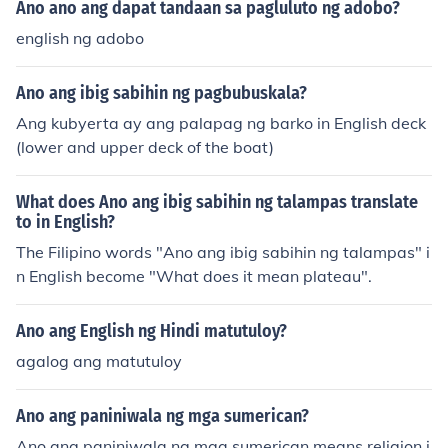
Ano ano ang dapat tandaan sa pagluluto ng adobo?
english ng adobo
Ano ang ibig sabihin ng pagbubuskala?
Ang kubyerta ay ang palapag ng barko in English deck
(lower and upper deck of the boat)
What does Ano ang ibig sabihin ng talampas translate
to in English?
The Filipino words "Ano ang ibig sabihin ng talampas" i
n English become "What does it mean plateau".
Ano ang English ng Hindi matutuloy?
agalog ang matutuloy
Ano ang paniniwala ng mga sumerican?
Ano ang paniniwala ng mga sumerican means religion i