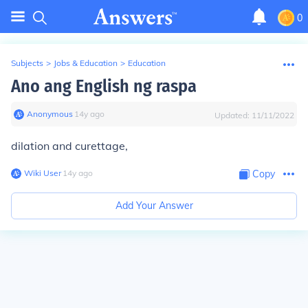
0
Subjects
>
Jobs & Education
>
Education
Ano ang English ng raspa
Anonymous
∙
14
y
ago
Updated:
11/11/2022
dilation and curettage,
Wiki User
∙
14
y
ago
Copy
Add Your Answer