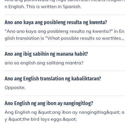
n English. This is written in Spanish.
Ano ano kaya ang posibleng resulta ng kwenta?
"Ano ano kaya ang posibleng resulta ng kwenta?" in En
glish translation is "What possible results so worthles
s?"
Ano ang ibig sabihin ng manana habit?
ano sa english ang salitang mantra?
Ano ang English translation ng kabaliktaran?
Opposite.
Ano English ng ang ibon ay nangingitlog?
Ang English ng &quot;ang ibon ay nangingitlog&quot; a
y &quot;the bird lays eggs.&quot;