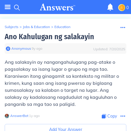
0
Subjects
>
Jobs & Education
>
Education
Ano Kahulugan ng salakayin
Anonymous
∙
9
y
ago
Updated:
7/20/2025
Ang salakayin ay nangangahulugang pag-atake o
pagsalakay sa isang lugar o grupo ng mga tao.
Karaniwan itong ginagamit sa konteksto ng militar o
krimen, kung saan ang isang pwersa ay biglaang
sumasalakay sa kalaban o target na lugar. Ang
salakay ay kadalasang nagdudulot ng kaguluhan o
panganib sa mga tao sa paligid.
AnswerBot
∙
1
y
ago
Copy
Add Your Answer