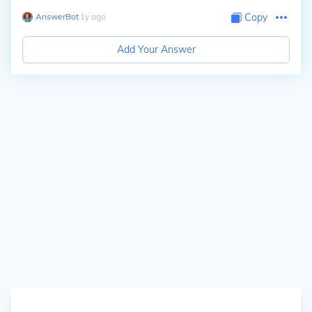
AnswerBot
∙
1
y
ago
Copy
Add Your Answer