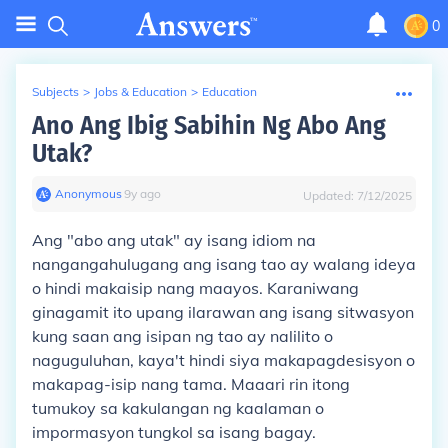
0
Subjects
>
Jobs & Education
>
Education
Ano Ang Ibig Sabihin Ng Abo Ang
Utak?
Anonymous
∙
9
y
ago
Updated:
7/12/2025
Ang "abo ang utak" ay isang idiom na
nangangahulugang ang isang tao ay walang ideya
o hindi makaisip nang maayos. Karaniwang
ginagamit ito upang ilarawan ang isang sitwasyon
kung saan ang isipan ng tao ay nalilito o
naguguluhan, kaya't hindi siya makapagdesisyon o
makapag-isip nang tama. Maaari rin itong
tumukoy sa kakulangan ng kaalaman o
impormasyon tungkol sa isang bagay.