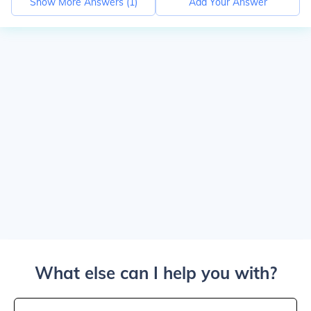
Show More Answers (
1
)
Add Your Answer
What else can I help you with?