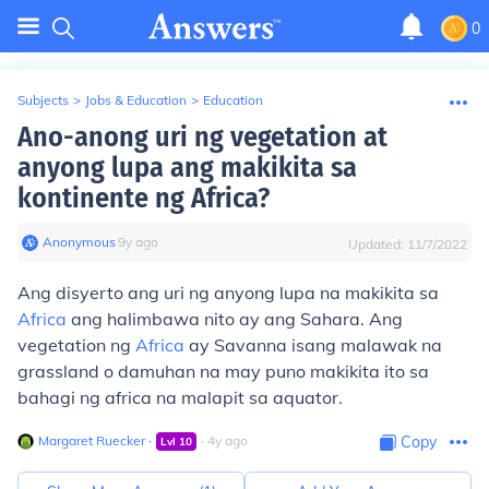
0
Subjects
>
Jobs & Education
>
Education
Ano-anong uri ng vegetation at
anyong lupa ang makikita sa
kontinente ng Africa?
Anonymous
∙
9
y
ago
Updated:
11/7/2022
Ang disyerto ang uri ng anyong lupa na makikita sa
Africa
ang halimbawa nito ay ang Sahara. Ang
vegetation ng
Africa
ay Savanna isang malawak na
grassland o damuhan na may puno makikita ito sa
bahagi ng africa na malapit sa aquator.
Margaret Ruecker
∙
∙
4
y
ago
Copy
Lvl
10