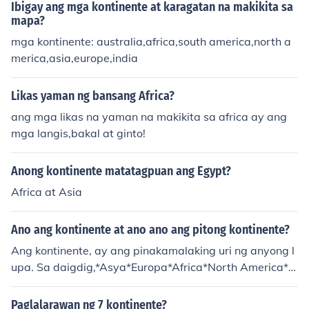
iwang makikita rin ang mga grasslands at mangrove fo
Ibigay ang mga kontinente at karagatan na makikita sa
rests sa iba't ibang bahagi ng Africa.
mapa?
mga kontinente: australia,africa,south america,north a
merica,asia,europe,india
Likas yaman ng bansang Africa?
ang mga likas na yaman na makikita sa africa ay ang
mga langis,bakal at ginto!
Anong kontinente matatagpuan ang Egypt?
Africa at Asia
Ano ang kontinente at ano ano ang pitong kontinente?
Ang kontinente, ay ang pinakamalaking uri ng anyong l
upa. Sa daigdig,*Asya*Europa*Africa*North America*s
outh America*Australia*Antartica
Paglalarawan ng 7 kontinente?