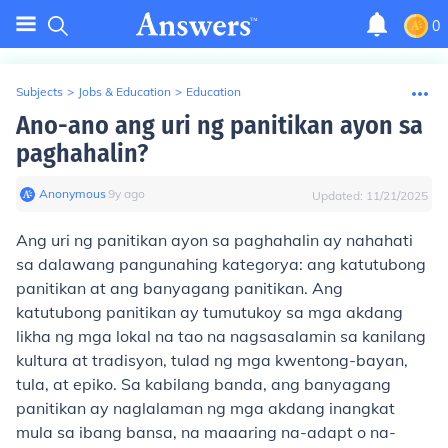
0
Subjects
>
Jobs & Education
>
Education
Ano-ano ang uri ng panitikan ayon sa
paghahalin?
Anonymous
∙
9
y
ago
Updated:
11/21/2025
Ang uri ng panitikan ayon sa paghahalin ay nahahati
sa dalawang pangunahing kategorya: ang katutubong
panitikan at ang banyagang panitikan. Ang
katutubong panitikan ay tumutukoy sa mga akdang
likha ng mga lokal na tao na nagsasalamin sa kanilang
kultura at tradisyon, tulad ng mga kwentong-bayan,
tula, at epiko. Sa kabilang banda, ang banyagang
panitikan ay naglalaman ng mga akdang inangkat
mula sa ibang bansa, na maaaring na-adapt o na-