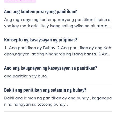
Ano ang kontemporaryong panitikan?
Ang mga anyo ng kontemporaryong panitikan filipino a
yon kay mark ariel ito'y isang saling wika na pinatatag
ng kangyang buhok sa kadahilanan siya ay pinangana
k noong 1960's. Ayon naman sa pagsasaliksik ni Dr. jes
Konsepto ng kasaysayan ng pilipinas?
sie john onza ito'y isang haka haka lamang na wag pan
1. Ang panitikan ay Buhay. 2.Ang panitikan ay ang Kah
iwalaan dahil ito'y makakasira sa inyong kaisipan.
apon,ngayon, at ang hinaharap ng isang bansa. 3.Ang
panitikan ay sining. 4.Ang panitikan ay kuhanan ng Kult
ura. 5. Ang panitikan ay lumilinang ng damdamin maka
Ano ang kaugnayan ng kasaysayan sa panitikan?
bayan o nasyonalismo
ang panitikan ay buto
Bakit ang panitikan ang salamin ng buhay?
Dahil ang laman ng panitikan ay ang buhay , kaganapa
n na nangyari sa totoong buhay .