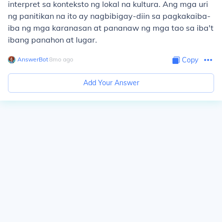
interpret sa konteksto ng lokal na kultura. Ang mga uri
ng panitikan na ito ay nagbibigay-diin sa pagkakaiba-
iba ng mga karanasan at pananaw ng mga tao sa iba't
ibang panahon at lugar.
AnswerBot
∙
8
mo
ago
Copy
Add Your Answer