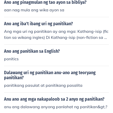
Ano ang pinagmulan ng tao ayon sa bibliya?
aan nag mula ang wika ayon sa
Ano ang iba't ibang uri ng panitikan?
Ang mga uri ng panitikan ay ang mga: Kathang-isip (fic
tion sa wikang ingles) Di Kathang-isip (non-fiction sa wi
kang ingles)
Ano ang panitikan sa English?
ponitics
Dalawang uri ng panitikan anu-ano ang teoryang
panitikan?
panitikang pasulat at panitikang pasalita
Anu ano ang mga nakapaloob sa 2 anyo ng panitikan?
anu ang dalawang anyong panlahat ng panitikan&gt;?