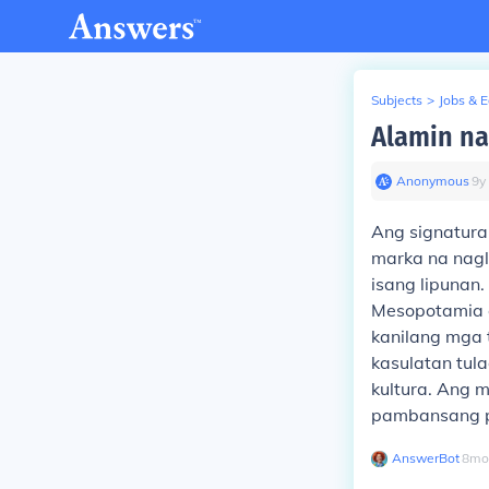
Subjects
>
Jobs & 
Alamin na
Anonymous
∙
9
y
Ang signatura
marka na nagl
isang lipunan
Mesopotamia o
kanilang mga 
kasulatan tul
kultura. Ang 
pambansang p
AnswerBot
∙
8
mo