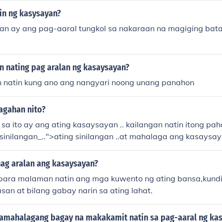
in ng kasysayan?
n ay ang pag-aaral tungkol sa nakaraan na magiging bata
n nating pag aralan ng kasaysayan?
 natin kung ano ang nangyari noong unang panahon
agahan nito?
 sa ito ay ang ating kasaysayan .. kailangan natin itong pa
_sinilangan_..">ating sinilangan ..at mahalaga ang kasaysay
 kwento sa dulo hangat Hindialam_ang_una_..">alam ang u
ng ating kasaysayan .. nararapat lang na respituhin natin 
nag aralan ang kasaysayan?
 .. dahil kung Hindi nman natin ito igagalang .. para narinna
para malaman natin ang mga kuwento ng ating bansa,kundi s
ing ang bansang iyon at nilalait ..
san at bilang gabay narin sa ating lahat.
amahalagang bagay na makakamit natin sa pag-aaral ng ka