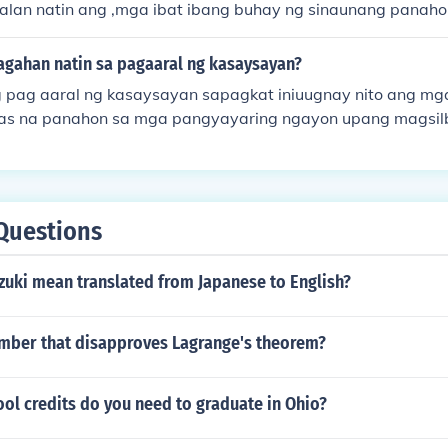
lan natin ang ,mga ibat ibang buhay ng sinaunang panahon 
agahan natin sa pagaaral ng kasaysayan?
pag aaral ng kasaysayan sapagkat iniuugnay nito ang mg
pas na panahon sa mga pangyayaring ngayon upang magsil
a mga kabiguang naganap o di kaya nama'y tagumpay.
Questions
zuki mean translated from Japanese to English?
umber that disapproves Lagrange's theorem?
ol credits do you need to graduate in Ohio?