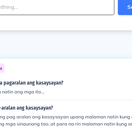
S
ns
a pagaralan ang kasaysayan?
natin ang mga ito...
-aralan ang kasaysayan?
ing pag aralan ang kasaysayan upang malaman natin kung a
g mga sinaunang tao..at para na rin malaman natin kung 
oong unang panahon na maaring iugnay natin sa ating buh