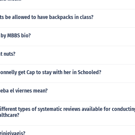
ts be allowed to have backpacks in class?
 by MBBS bio?
t nuts?
nnelly get Cap to stay with her in Schooled?
eba el viernes mean?
ifferent types of systematic reviews available for conductin
althcare?
inigiyagis?