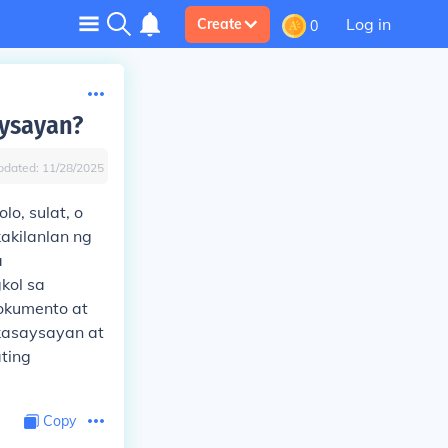
Log in
Create
0
aysayan?
pdated:
11/28/2025
o, sulat, o
akilanlan ng
a
kol sa
dokumento at
kasaysayan at
ting
Copy