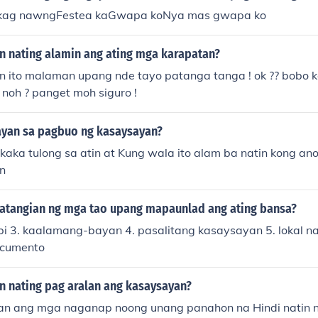
 kag nawngFestea kaGwapa koNya mas gwapa ko
an nating alamin ang ating mga karapatan?
n ito malaman upang nde tayo patanga tanga ! ok ?? bobo ka b
 noh ? panget moh siguro !
ayan sa pagbuo ng kasaysayan?
akaka tulong sa atin at Kung wala ito alam ba natin kong an
n
atangian ng mga tao upang mapaunlad ang ating bansa?
labi 3. kaalamang-bayan 4. pasalitang kasaysayan 5. lokal 
documento
n nating pag aralan ang kasaysayan?
n ang mga naganap noong unang panahon na Hindi natin n