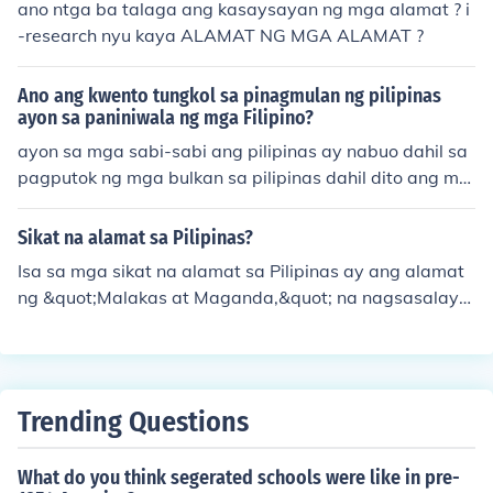
ano ntga ba talaga ang kasaysayan ng mga alamat ? i
kung paano nagmula ang unang tao sa mundo. Mayroo
-research nyu kaya ALAMAT NG MGA ALAMAT ?
n ding alamat tungkol sa mga bundok, ilog, at iba pang
likas na yaman, na nagpapakita ng koneksyon ng mga
Ano ang kwento tungkol sa pinagmulan ng pilipinas
tao sa kanilang kapaligiran. Ang mga alamat na ito ay
ayon sa paniniwala ng mga Filipino?
bahagi ng mayamang kulturang Pilipino at nagbibigay-
ayon sa mga sabi-sabi ang pilipinas ay nabuo dahil sa
liwanag sa mga tradisyon at paniniwala ng mga tao.
pagputok ng mga bulkan sa pilipinas dahil dito ang mg
a bulkan ay nagkalat sa buong dagat pasipiko kung sa
an matatagpuan ang pilipina
Sikat na alamat sa Pilipinas?
s................................................................................mao ra t
Isa sa mga sikat na alamat sa Pilipinas ay ang alamat
o..............................................................................by:christine
ng &quot;Malakas at Maganda,&quot; na nagsasalays
compuesto
ay kung paano nagmula ang mga tao mula sa isang ka
wayan. Sa alamat, si Malakas (ang lalaki) at si Magand
a (ang babae) ay lumitaw mula sa isang napakalaking
kawayan na nahulog sa dagat. Ang kwentong ito ay na
Trending Questions
gpapakita ng mga katangian ng mga Pilipino, tulad ng
katatagan at kagandahan, at nagbibigay-diin sa konek
What do you think segerated schools were like in pre-
syon ng mga tao sa kalikasan. Ang alamat na ito ay ba