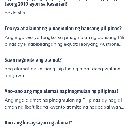
taong 2010 ayon sa kasarian?
bakla si rr
Teorya at alamat ng pinagmulan ng bansang pilipinas?
Ang mga teorya tungkol sa pinagmulan ng bansang Pili
pinas ay kinabibilangan ng &quot;Teoryang Austronesy
ano,&quot; na nagsasabing ang mga unang tao ay nag
mula sa mga Austronesian na lahi na naglakbay mula s
Saan nagmula ang alamat?
a Taiwan patungong mga pulo ng Pilipinas. Mayroon di
ang alamat ay kathang isip lng ng mga taong walang
ng &quot;Teoryang Bering Strait,&quot; na nagsasaad
magawa
na ang mga tao ay dumaan sa tulay na lupa mula sa A
sya. Sa kabilang banda, ang mga alamat tulad ng &qu
Ano-ano ang mga alamat napinagmulan ng pilipinas?
ot;Alamat ng Pinagmulan ng Pilipinas&quot; ay naglala
rawan ng mga kwento ng mga diyos at diyosa, na nag
Ang mga alamat na pinagmulan ng Pilipinas ay naglal
bigay-diin sa mga lokal na paniniwala at kultura ng mg
aman ng iba't ibang kwento at mito na nagpapaliwana
a tao. Ang mga teorya at alamat na ito ay nagbibigay
g sa paglikha ng mga pulo at mga tao. Ilan sa mga kilal
ng iba’t ibang pananaw sa kasaysayan at pagkakakila
ang alamat ay ang kwento ng &quot;Bathala&quot; at
Ano ang kasaysayan ng alamat?
nlan ng mga Pilipino.
&quot;Malakas at Maganda,&quot; na nagsasalaysay