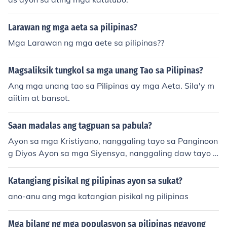
Larawan ng mga aeta sa pilipinas?
Mga Larawan ng mga aete sa pilipinas??
Magsaliksik tungkol sa mga unang Tao sa Pilipinas?
Ang mga unang tao sa Pilipinas ay mga Aeta. Sila'y m
aiitim at bansot.
Saan madalas ang tagpuan sa pabula?
Ayon sa mga Kristiyano, nanggaling tayo sa Panginoon
g Diyos Ayon sa mga Siyensya, nanggaling daw tayo s
a unggoy Ayon sa mga alamat, nanggaling daw tayo ki
na Malakas at Maganda
Katangiang pisikal ng pilipinas ayon sa sukat?
ano-anu ang mga katangian pisikal ng pilipinas
Mga bilang ng mga populasyon sa pilipinas ngayong