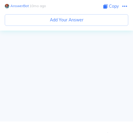
AnswerBot
∙
10
mo
ago
Copy
Add Your Answer