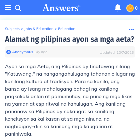
0
Subjects
>
Jobs & Education
>
Education
Alamat ng pilipinas ayon sa mga aeta?
Anonymous
∙
14
y
ago
Updated:
10/7/2025
Ayon sa mga Aeta, ang Pilipinas ay tinatawag nilang
"Katuwang," na nangangahulugang tahanan o lugar ng
kanilang kultura at tradisyon. Para sa kanila, ang
bansa ay isang mahalagang bahagi ng kanilang
pagkakakilanlan at pamumuhay, na puno ng mga likas
na yaman at espiritwal na kahulugan. Ang kanilang
pananaw sa Pilipinas ay nakaugat sa kanilang
koneksyon sa kalikasan at sa mga ninuno, na
nagbibigay-diin sa kanilang mga kaugalian at
paniniwala.