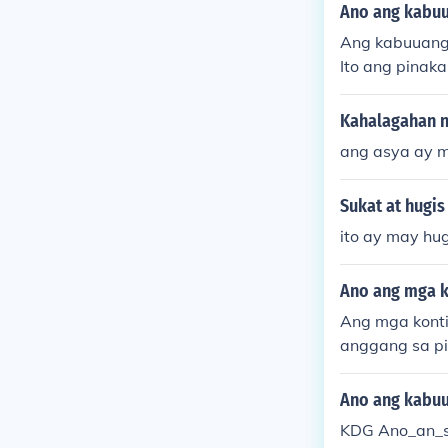
at at katangi
Ano ang kabuu
uuan, ang mga
Ang kabuuang 
o.
Ito ang pinak
g lupain ng pl
an.
Kahalagahan n
ang asya ay m
Sukat at hugis
ito ay may hug
Ano ang mga 
Ang mga kont
anggang sa pin
ropa, at Aust
e. Ang Asya a
Ano ang kabuu
KDG Ano_an_s