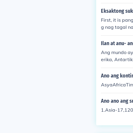
Eksaktong suk
First, it is p
g nag tagal na
Ilan at anu- 
Ang mundo ay 
erika, Antart
tura, heograpi
syon, kung sa
Ano ang konti
AsyaAfricaTi
Ano ano ang s
1.Asia-17,120