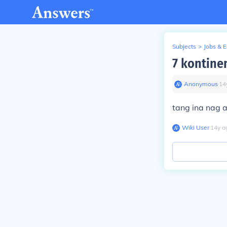
Subjects
>
Jobs & 
7 kontine
Anonymous
∙
14
tang ina nag a
Wiki User
∙
14
y
a