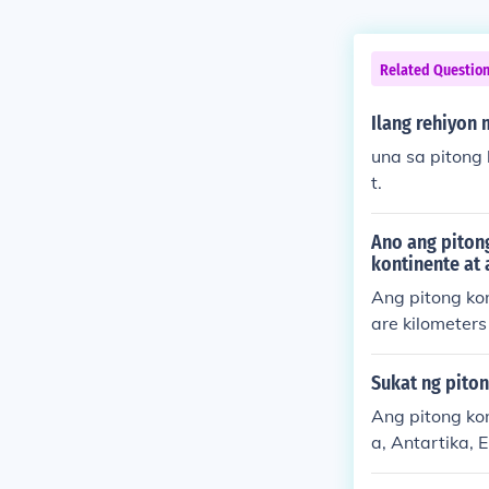
Related Questio
Ilang rehiyon 
una sa pitong
t.
Ano ang piton
kontinente at 
Ang pitong kontinente 
are kilometers
at na 24.71 m
ilometers Anta
Sukat ng piton
lyong square kil
Ang pitong ko
sukat ng bawa
a, Antartika,
g Australya n