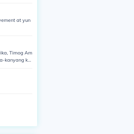
movement at yun
rika, Timog Am
ya-kanyang kul
ukat at popula
nte.