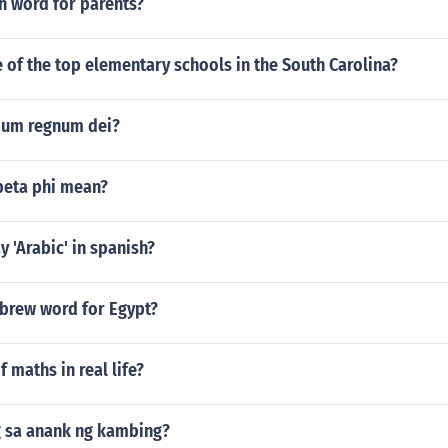
sh word for parents?
of the top elementary schools in the South Carolina?
mum regnum dei?
beta phi mean?
 'Arabic' in spanish?
ebrew word for Egypt?
 maths in real life?
 sa anank ng kambing?