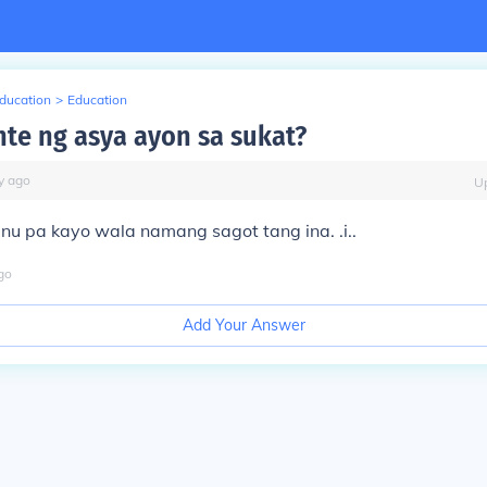
Education
>
Education
nte ng asya ayon sa sukat?
y
ago
U
nu pa kayo wala namang sagot tang ina. .i..
go
Add Your Answer