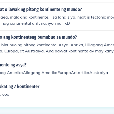
at o lawak ng pitong kontinente ng mundo?
angaea, malaking kontinente, iisa lang siya, next is tectonic 
 nag continental drift na. iyon na.. xD
ano ang kontinenteng bumubuo sa mundo?
binubuo ng pitong kontinente: Asya, Aprika, Hilagang Ame
ika, Europa, at Australya. Ang bawat kontinente ay may kan
ya, at biodiversity. Ang mga kontinente ay magkakaiba sa s
an ang Asya ang pinakamalaki at pinakapopuladong kontine
nente ng asya?
mog AmerikaAilagang AmerikaEuropaAntartikaAustralya
ukat ng 7 kontinente?
, ooo