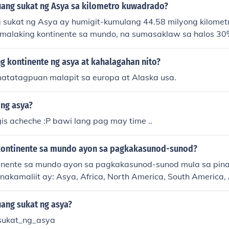
an, na nag-aambag sa yaman at pagkakaiba-iba ng ating pl
ang sukat ng Asya sa kilometro kuwadrado?
 kontinente ay may mahalagang papel sa heograpiya at ku
sukat ng Asya ay humigit-kumulang 44.58 milyong kilomet
amalaking kontinente sa mundo, na sumasaklaw sa halos 3
aneta. Ang Asya ay mayaman sa iba't ibang kultura, wika, a
g kontinente ng asya at kahalagahan nito?
atatagpuan malapit sa europa at Alaska usa.
 ng asya?
is acheche :P bawi lang pag may time ..
kontinente sa mundo ayon sa pagkakasunod-sunod?
inente sa mundo ayon sa pagkakasunod-sunod mula sa pin
akamaliit ay: Asya, Africa, North America, South America, 
ralia. Ang pagkakasunod-sunod na ito ay batay sa laki ng b
ng pinakamalaking kontinente, habang ang Australia ang pi
ang sukat ng asya?
ukat_ng_asya