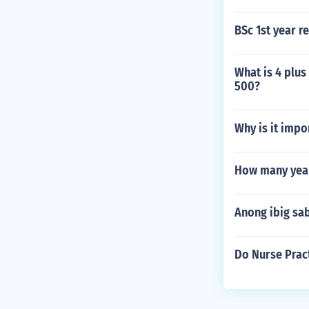
BSc 1st year r
What is 4 plus
500?
Why is it impo
How many year
Anong ibig sa
Do Nurse Pract