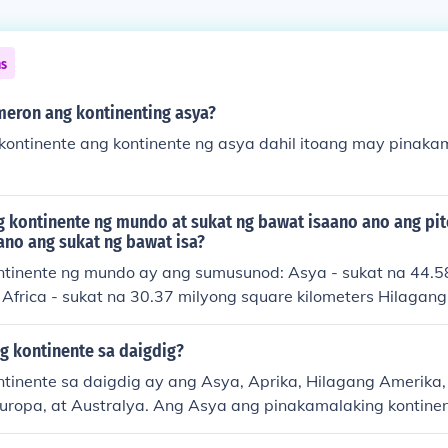
ns
meron ang kontinenting asya?
 kontinente ang kontinente ng asya dahil itoang may pinaka
g kontinente ng mundo at sukat ng bawat isaano ano ang pi
ano ang sukat ng bawat isa?
ng mundo ay ang sumusunod: Asya - sukat na 44.58 milyong squ
 Africa - sukat na 30.37 milyong square kilometers Hilagang
ilyong square kilometers Timog Amerika - sukat na 17.84 mi
rctica - sukat na 14 milyong square kilometers Europa - suk
g kontinente sa daigdig?
ometers Australia - sukat na 7.68 milyong square kilometers Ito ang 
ntinente sa daigdig ay ang Asya, Aprika, Hilagang Amerika
t kontinente sa mundo.
 Europa, at Australya. Ang Asya ang pinakamalaking kontine
aman ang pinakamaliit. Ang bawat kontinente ay may kany