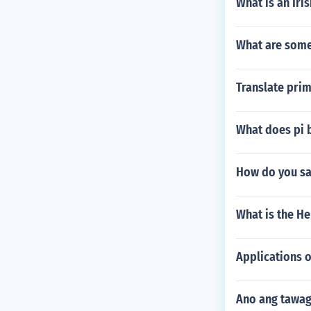
What is an Iri
What are some 
Translate pri
What does pi 
How do you say
What is the H
Applications of
Ano ang tawag