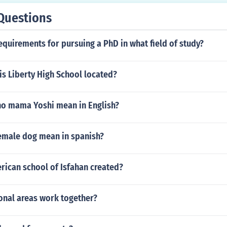
Questions
equirements for pursuing a PhD in what field of study?
 is Liberty High School located?
o mama Yoshi mean in English?
emale dog mean in spanish?
ican school of Isfahan created?
onal areas work together?