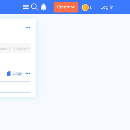
Log in
Create
0
pdated:
12/19/2022
Copy