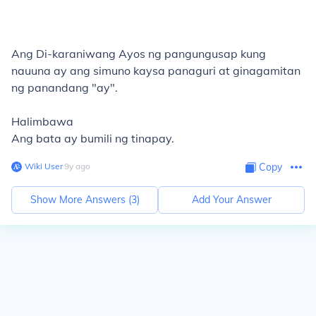
Ang
Di-karaniwang Ayos
ng pangungusap kung
nauuna ay ang simuno kaysa panaguri at ginagamitan
ng panandang "ay".
Halimbawa
Ang bata ay bumili ng tinapay.
Wiki User
∙
9
y
ago
Copy
Show More Answers (
3
)
Add Your Answer