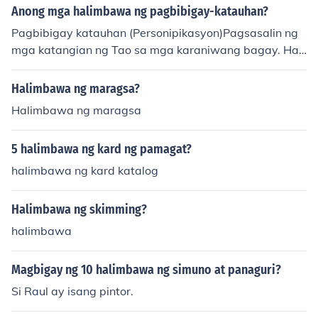
Anong mga halimbawa ng pagbibigay-katauhan?
pag-ibig at pagmamahalan.
Pagbibigay katauhan (Personipikasyon)Pagsasalin ng
mga katangian ng Tao sa mga karaniwang bagay. Hali
mbawa:*Maging ang langit ay lumuha sa kasawian ni
Ambo.*Nahiya ang buwan at nagkanlong sa ulap.
Halimbawa ng maragsa?
Halimbawa ng maragsa
5 halimbawa ng kard ng pamagat?
halimbawa ng kard katalog
Halimbawa ng skimming?
halimbawa
Magbigay ng 10 halimbawa ng simuno at panaguri?
Si Raul ay isang pintor.