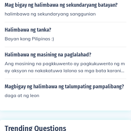
Mag bigay ng halimbawa ng sekundaryang batayan?
halimbawa ng sekundaryang sanggunian
Halimbawa ng tanka?
Bayan kong Pilipinas :)
Halimbawa ng masining na paglalahad?
Ang masining na pagkkuwento ay pagkukuwento ng m
ay aksyon na nakakatuwa lalona sa mga bata karaniw
ang kinukwento dito ay mga pabula
Magbigay ng halimbawa ng talumpating pampalibang?
daga at ng leon
Trending Questions