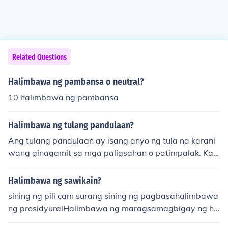
Related Questions
Halimbawa ng pambansa o neutral?
10 halimbawa ng pambansa
Halimbawa ng tulang pandulaan?
Ang tulang pandulaan ay isang anyo ng tula na karani
wang ginagamit sa mga paligsahan o patimpalak. Kar
aniwang ito'y may higit sa isang saknong, may sukat at
tugma, at karaniwang nagtatampok ng pangyayari o k
Halimbawa ng sawikain?
aisipan na karaniwang may kinalaman sa pagmamaha
sining ng pili cam surang sining ng pagbasahalimbawa
l, kalikasan, o lipunan. Isang halimbawa ng tulang pand
ng prosidyuralHalimbawa ng maragsamagbigay ng ha
ulaan ay ang &quot;Florante at Laura&quot; ni Francisc
limbawa ng tanka
o Balagtas kung saan ipinapakita ang kagandahan ng