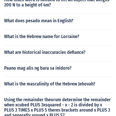
200 N to a height of 4m?
What does pesado mean in English?
What is the Hebrew name for Lorraine?
What are historical inaccuracies defiance?
Paano mag alis ng bara sa inidoro?
What is the masculinity of the Hebrew Jehovah?
Using the remainder theorum determine the remainder
when xcubed PLUS 3xsquared - x - 2 is divided by x
PLUS 3 TIMES x PLUS 5 theres brackets around x PLUS 3
and seperatly around x PLUS 5?