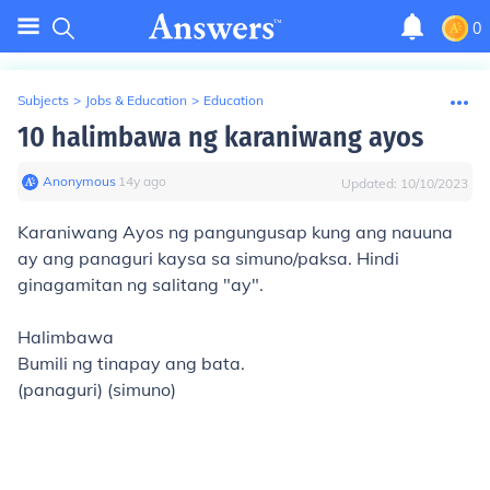
0
Subjects
>
Jobs & Education
>
Education
10 halimbawa ng karaniwang ayos
Anonymous
∙
14
y
ago
Updated:
10/10/2023
Karaniwang Ayos
ng pangungusap kung ang nauuna
ay ang panaguri kaysa sa simuno/paksa. Hindi
ginagamitan ng salitang "ay".
Halimbawa
Bumili ng tinapay ang bata.
(panaguri) (simuno)